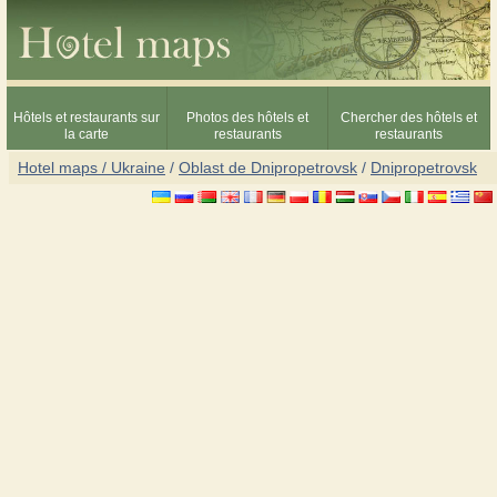
Hôtels et restaurants sur
Photos des hôtels et
Chercher des hôtels et
la carte
restaurants
restaurants
Hotel maps / Ukraine
/
Oblast de Dnipropetrovsk
/
Dnipropetrovsk