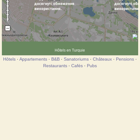
Hôtels en Turquie
Hôtels
·
Appartements
·
B&B
·
Sanatoriums
·
Châteaux
·
Pensions
·
Restaurants
·
Cafés
·
Pubs