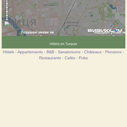
Hôtels en Turquie
Hôtels
·
Appartements
·
B&B
·
Sanatoriums
·
Châteaux
·
Pensions
·
Restaurants
·
Cafés
·
Pubs