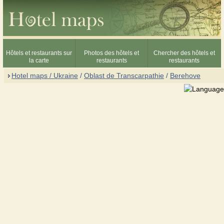
Hôtels et restaurants sur
Photos des hôtels et
Chercher des hôtels et
la carte
restaurants
restaurants
Hotel maps / Ukraine
/
Oblast de Transcarpathie
/
Berehove