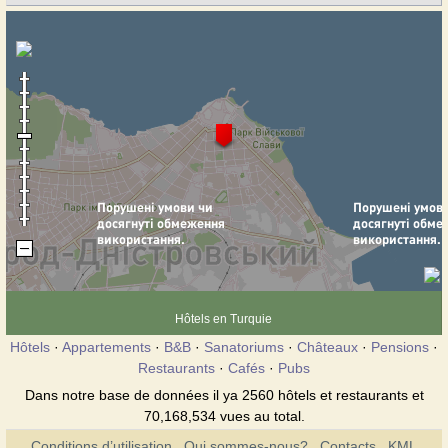
Hôtels en Turquie
Hôtels
·
Appartements
·
B&B
·
Sanatoriums
·
Châteaux
·
Pensions
·
Restaurants
·
Cafés
·
Pubs
Dans notre base de données il ya 2560 hôtels et restaurants et
70,168,534 vues au total.
Conditions d’utilisation
Qui sommes-nous?
Contacts
KML