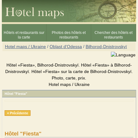
Hôtels et restaurants sur
Photos des hôtels et
Chercher des hôtels et
la carte
restaurants
restaurants
Hotel maps / Ukraine
/
Oblast d'Odessa
/
Bilhorod-Dnistrovskyï
Hôtel «Fiesta», Bilhorod-Dnistrovskyï. Hôtel «Fiesta» à Bilhorod-
Dnistrovskyï. Hôtel «Fiesta» sur la carte de Bilhorod-Dnistrovskyï.
Photo, carte, prix.
Hotel maps / Ukraine
Hôtel "Fiesta"
« Précédente
Hôtel "Fiesta"