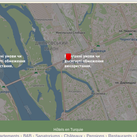
Hôtels en Turquie
artements
·
B&B
·
Sanatoriums
·
Châteaux
·
Pensions
·
Restaurants
·