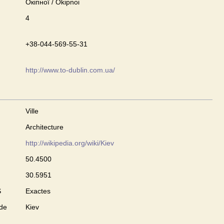
Окіпної / Okipnoi
4
+38-044-569-55-31
http://www.to-dublin.com.ua/
Ville
Architecture
http://wikipedia.org/wiki/Kiev
50.4500
30.5951
S
Exactes
 de
Kiev