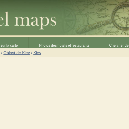
sur la carte
Photos des hôtels et restaurants
Chercher des
/
Oblast de Kiev
/
Kiev