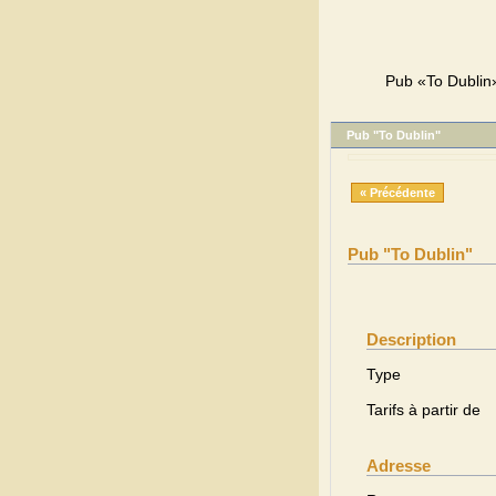
Pub «To Dublin»,
Pub "To Dublin"
« Précédente
Pub "To Dublin"
Description
Type
Tarifs à partir de
Adresse