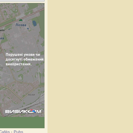
Cafés
·
Pubs