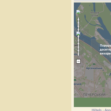
Hôtels
·
App