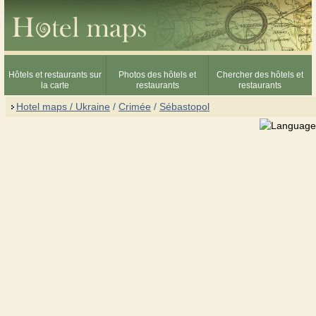
Hôtels et restaurants sur
Photos des hôtels et
Chercher des hôtels et
la carte
restaurants
restaurants
Hotel maps / Ukraine
/
Crimée
/
Sébastopol