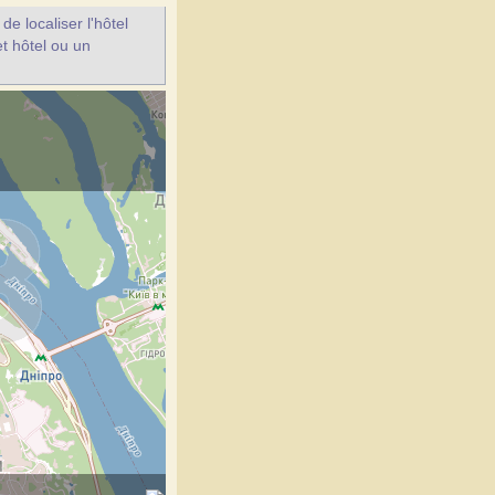
e localiser l'hôtel
et hôtel ou un