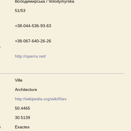
Володимирська / Volodymyrska
51/53
+38-044-536-93-63
+38-067-640-26-26
e
http://operra.net/
Ville
Architecture
http://wikipedia.org/wiki/Kiev
50.4465
30.5139
S
Exactes