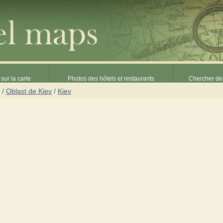
sur la carte
Photos des hôtels et restaurants
Chercher des
/
Oblast de Kiev
/
Kiev