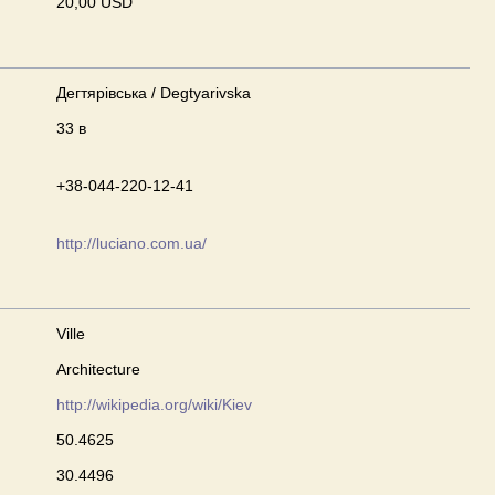
20,00 USD
Дегтярівська / Degtyarivska
33 в
+38-044-220-12-41
http://luciano.com.ua/
Ville
Architecture
http://wikipedia.org/wiki/Kiev
50.4625
30.4496