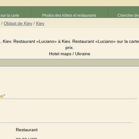
sur la carte
Photos des hôtels et restaurants
Chercher des
/
Oblast de Kiev
/
Kiev
 Kiev. Restaurant «Luciano» à Kiev. Restaurant «Luciano» sur la carte 
prix.
Hotel maps / Ukraine
no"
Restaurant