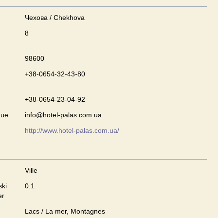
Чехова / Chekhova
8
98600
+38-0654-32-43-80
+38-0654-23-04-92
que
info@hotel-palas.com.ua
http://www.hotel-palas.com.ua/
Ville
ski
0.1
er
Lacs / La mer, Montagnes