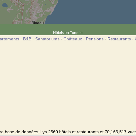
Hôtels en Turquie
artements
·
B&B
·
Sanatoriums
·
Châteaux
·
Pensions
·
Restaurants
·
e base de données il ya 2560 hôtels et restaurants et 70,163,517 vues