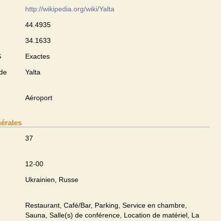
http://wikipedia.org/wiki/Yalta
44.4935
34.1633
S
Exactes
 de
Yalta
Aéroport
nérales
37
12-00
Ukrainien, Russe
Restaurant, Café/Bar, Parking, Service en chambre,
Sauna, Salle(s) de conférence, Location de matériel, La