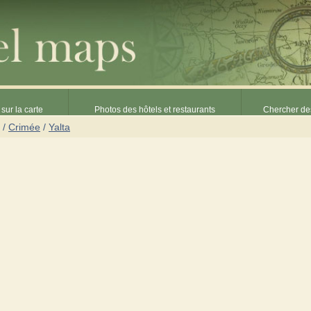
sur la carte
Photos des hôtels et restaurants
Chercher des
/
Crimée
/
Yalta