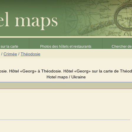
sur la carte
Photos des hôtels et restaurants
Chercher des
/
Crimée
/
Théodosie
ie. Hôtel «Georg» à Théodosie. Hôtel «Georg» sur la carte de Théodos
Hotel maps / Ukraine