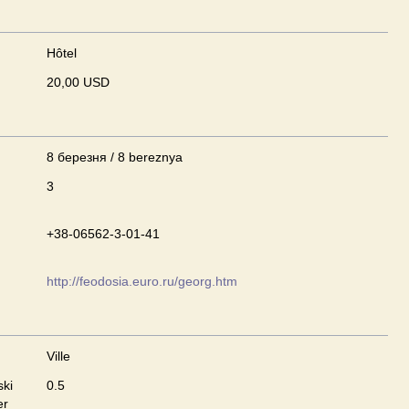
Hôtel
20,00 USD
8 березня / 8 bereznya
3
+38-06562-3-01-41
http://feodosia.euro.ru/georg.htm
Ville
ski
0.5
er