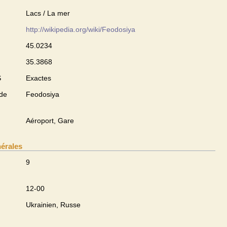
Lacs / La mer
http://wikipedia.org/wiki/Feodosiya
45.0234
35.3868
S
Exactes
 de
Feodosiya
Aéroport, Gare
nérales
9
12-00
Ukrainien, Russe