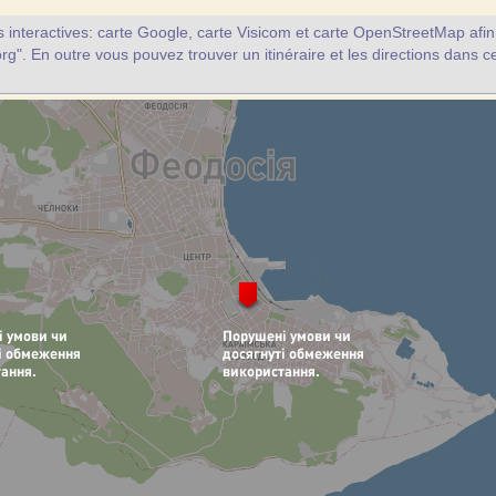
interactives: carte Google, carte Visicom et carte OpenStreetMap afin d
rg". En outre vous pouvez trouver un itinéraire et les directions dans c