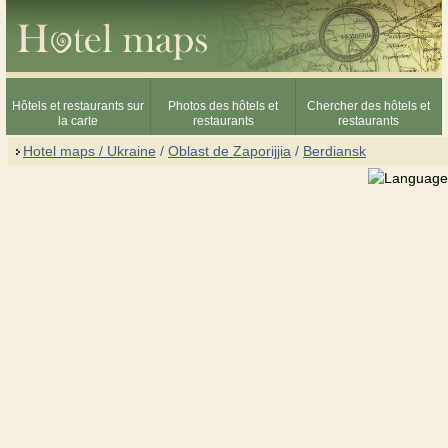
Hôtels et restaurants sur
Photos des hôtels et
Chercher des hôtels et
la carte
restaurants
restaurants
Hotel maps / Ukraine
/
Oblast de Zaporijjia
/
Berdiansk