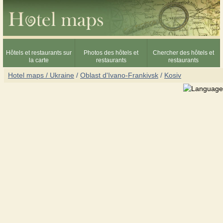
Hôtels et restaurants sur
Photos des hôtels et
Chercher des hôtels et
la carte
restaurants
restaurants
Hotel maps / Ukraine
/
Oblast d'Ivano-Frankivsk
/
Kosiv