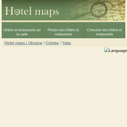
Hôtels et restaurants sur
Photos des hôtels et
Chercher des hôtels et
la carte
restaurants
restaurants
Hotel maps / Ukraine
/
Crimée
/
Yalta