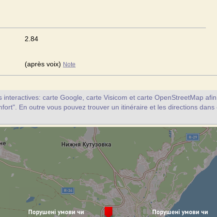
2.84
(après voix)
Note
interactives: carte Google, carte Visicom et carte OpenStreetMap afin d
fort". En outre vous pouvez trouver un itinéraire et les directions dans