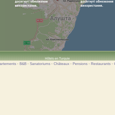
Hôtels en Turquie
artements
·
B&B
·
Sanatoriums
·
Châteaux
·
Pensions
·
Restaurants
·