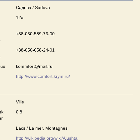
Садова / Sadova
12а
+38-050-589-76-00
e
+38-050-658-24-01
e
que
kommfort@mail.ru
http://www.comfort.krym.ru/
Ville
ski
0.8
er
Lacs / La mer, Montagnes
http://wikipedia.org/wiki/Alushta