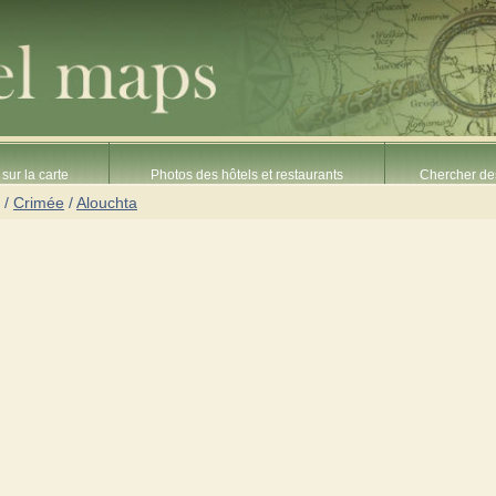
sur la carte
Photos des hôtels et restaurants
Chercher des
/
Crimée
/
Alouchta