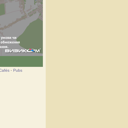
Cafés
·
Pubs