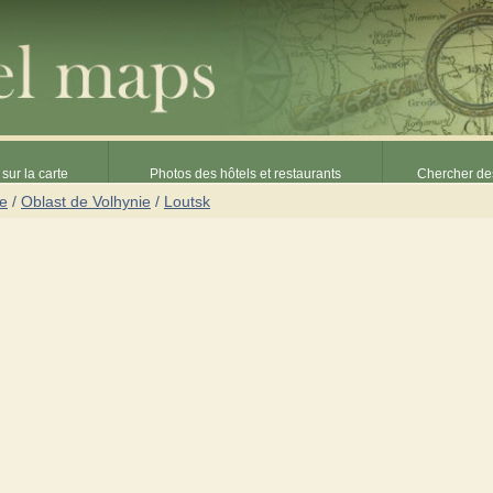
sur la carte
Photos des hôtels et restaurants
Chercher des
ne
/
Oblast de Volhynie
/
Loutsk