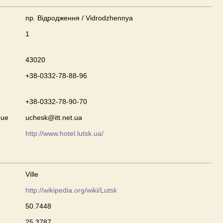
пр. Відродження / Vidrodzhennya
1
43020
+38-0332-78-88-96
+38-0332-78-90-70
que
uchesk@itt.net.ua
http://www.hotel.lutsk.ua/
Ville
http://wikipedia.org/wiki/Lutsk
50.7448
25.3787