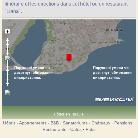
itinéraire et les directions dans cet hôtel ou un restaurant
"Liana".
Hôtels en Turquie
Hôtels
·
Appartements
·
B&B
·
Sanatoriums
·
Châteaux
·
Pensions
·
Restaurants
·
Cafés
·
Pubs