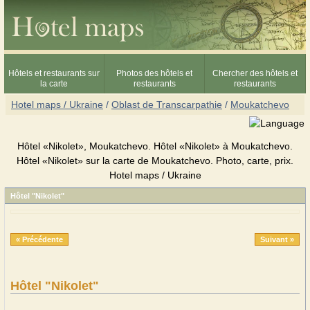
Hôtels et restaurants sur
Photos des hôtels et
Chercher des hôtels et
la carte
restaurants
restaurants
Hotel maps / Ukraine
/
Oblast de Transcarpathie
/
Moukatchevo
Hôtel «Nikolet», Moukatchevo. Hôtel «Nikolet» à Moukatchevo.
Hôtel «Nikolet» sur la carte de Moukatchevo. Photo, carte, prix.
Hotel maps / Ukraine
Hôtel "Nikolet"
« Précédente
Suivant »
Hôtel "Nikolet"