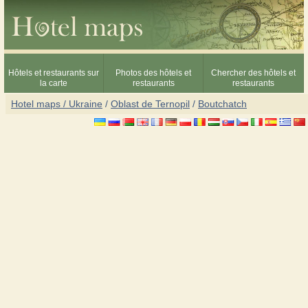
Hôtels et restaurants sur
Photos des hôtels et
Chercher des hôtels et
la carte
restaurants
restaurants
Hotel maps / Ukraine
/
Oblast de Ternopil
/
Boutchatch