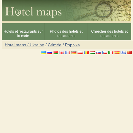
Hôtels et restaurants sur
Photos des hôtels et
Chercher des hôtels et
la carte
restaurants
restaurants
Hotel maps / Ukraine
/
Crimée
/
Popivka