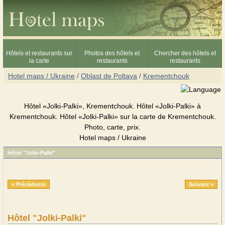
Hôtels et restaurants sur
Photos des hôtels et
Chercher des hôtels et
la carte
restaurants
restaurants
Hotel maps / Ukraine
/
Oblast de Poltava
/
Krementchouk
Hôtel «Jolki-Palki», Krementchouk. Hôtel «Jolki-Palki» à
Krementchouk. Hôtel «Jolki-Palki» sur la carte de Krementchouk.
Photo, carte, prix.
Hotel maps / Ukraine
Hôtel "Jolki-Palki"
« Précédente
Suivant »
Hôtel "Jolki-Palki"