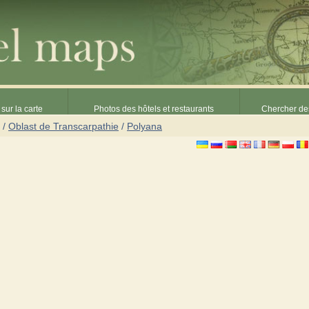
sur la carte
Photos des hôtels et restaurants
Chercher des
/
Oblast de Transcarpathie
/
Polyana