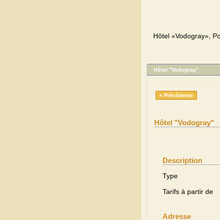
Hôtel «Vodogray», Po
Hôtel "Vodogray"
« Précédente
Hôtel "Vodogray"
Description
Type
Tarifs à partir de
Adresse