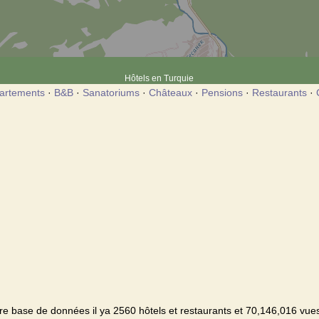
Hôtels en Turquie
artements
·
B&B
·
Sanatoriums
·
Châteaux
·
Pensions
·
Restaurants
·
e base de données il ya 2560 hôtels et restaurants et 70,146,016 vues