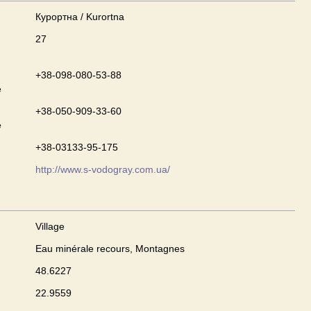
Курортна / Kurortna
27
+38-098-080-53-88
e
+38-050-909-33-60
e
+38-03133-95-175
http://www.s-vodogray.com.ua/
Village
Eau minérale recours, Montagnes
48.6227
22.9559