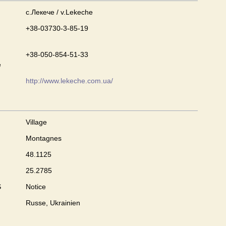
с.Лекече / v.Lekeche
+38-03730-3-85-19
+38-050-854-51-33
e
http://www.lekeche.com.ua/
Village
Montagnes
48.1125
25.2785
S
Notice
Russe, Ukrainien