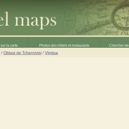
sur la carte
Photos des hôtels et restaurants
Chercher des
/
Oblast de Tchernivtsi
/
Vijnitsa