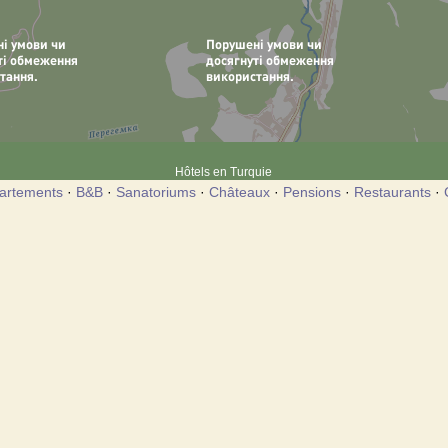
Hôtels en Turquie
artements
·
B&B
·
Sanatoriums
·
Châteaux
·
Pensions
·
Restaurants
·