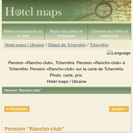
Hôtels et restaurants sur
Photos des hôtels et
Chercher des hôtels et
la carte
restaurants
restaurants
Hotel maps / Ukraine
/
Oblast de Tchernihiv
/
Tchernihiv
Pension «Rancho-club», Tchernihiv. Pension «Rancho-club» à
Tchernihiv. Pension «Rancho-club» sur la carte de Tchernihiv.
Photo, carte, prix.
Hotel maps / Ukraine
Pension "Rancho-club"
« Précédente
Suivant »
Pension "Rancho-club"