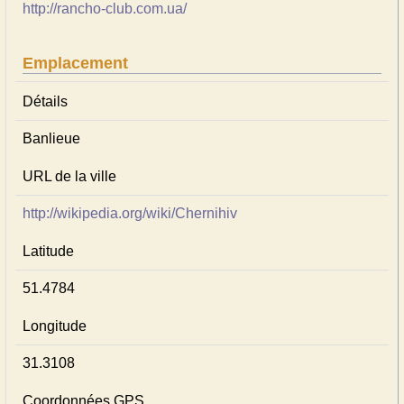
http://rancho-club.com.ua/
Emplacement
Détails
Banlieue
URL de la ville
http://wikipedia.org/wiki/Chernihiv
Latitude
51.4784
Longitude
31.3108
Coordonnées GPS