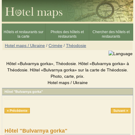
Hôtels et restaurants sur
Photos des hôtels et
Chercher des hôtels et
la carte
restaurants
restaurants
Hotel maps / Ukraine
/
Crimée
/
Théodosie
Hôtel «Bulvarnya gorka», Théodosie. Hôtel «Bulvarnya gorka» à
Théodosie. Hôtel «Bulvarnya gorka» sur la carte de Théodosie.
Photo, carte, prix.
Hotel maps / Ukraine
Hôtel "Bulvarnya gorka"
« Précédente
Suivant »
Hôtel "Bulvarnya gorka"