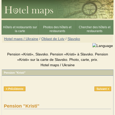
Hôtels et restaurants sur
Photos des hôtels et
Chercher des hôtels et
la carte
restaurants
restaurants
Hotel maps / Ukraine
/
Oblast de Lviv
/
Slavsko
Pension «Kristi», Slavsko. Pension «Kristi» à Slavsko. Pension
«Kristi» sur la carte de Slavsko. Photo, carte, prix.
Hotel maps / Ukraine
Pension "Kristi"
« Précédente
Suivant »
Pension "Kristi"