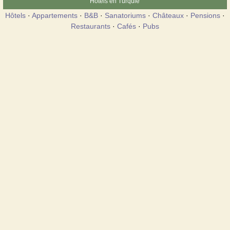
Hôtels en Turquie
Hôtels
·
Appartements
·
B&B
·
Sanatoriums
·
Châteaux
·
Pensions
·
Restaurants
·
Cafés
·
Pubs