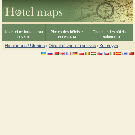
Hôtels et restaurants sur
Photos des hôtels et
Chercher des hôtels et
la carte
restaurants
restaurants
Hotel maps / Ukraine
/
Oblast d'Ivano-Frankivsk
/
Kolomyya