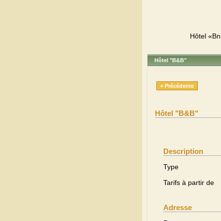
Hôtel «BnB
Hôtel "B&B"
« Précédente
Hôtel "B&B"
Description
Type
Tarifs à partir de
Adresse