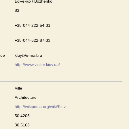
Боженко / Bozhenko
83
+38-044-222-54-31
+38-044-522-87-33
que
kluy@e-mail.ru
http://www.visitor.kiev.ua/
Ville
Architecture
http://wikipedia.org/wiki/Kiev
50.4205
30.5163