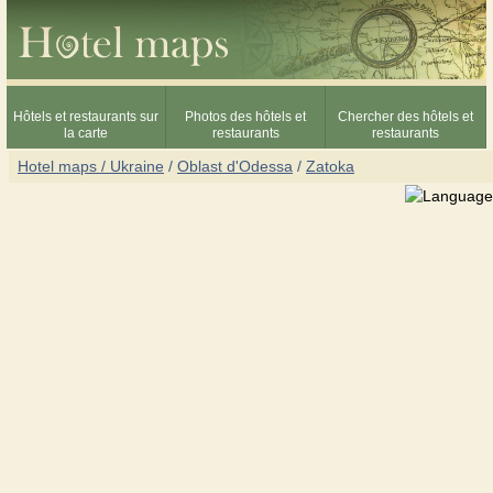
Hôtels et restaurants sur
Photos des hôtels et
Chercher des hôtels et
la carte
restaurants
restaurants
Hotel maps / Ukraine
/
Oblast d'Odessa
/
Zatoka