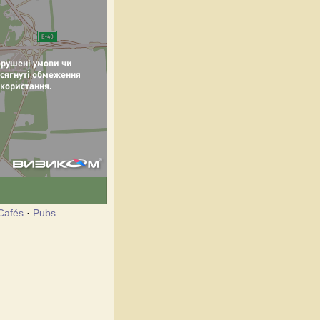
Cafés
·
Pubs