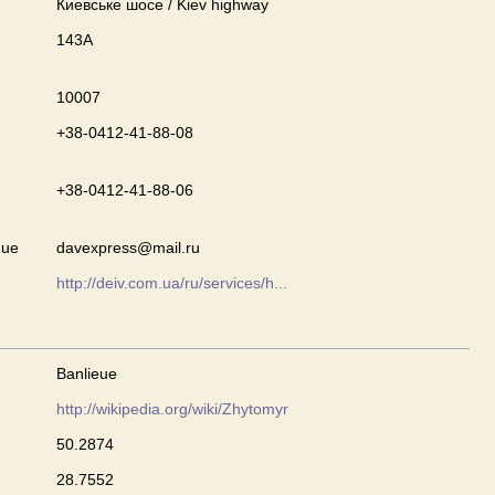
Киевське шосе / Kiev highway
143А
10007
+38-0412-41-88-08
+38-0412-41-88-06
que
davexpress@mail.ru
http://deiv.com.ua/ru/services/h...
Banlieue
http://wikipedia.org/wiki/Zhytomyr
50.2874
28.7552