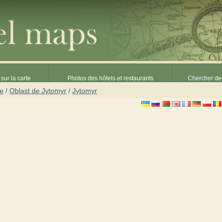
sur la carte
Photos des hôtels et restaurants
Chercher des
ne
/
Oblast de Jytomyr
/
Jytomyr