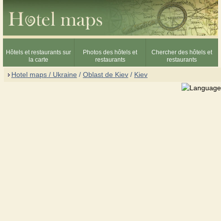
Hôtels et restaurants sur
Photos des hôtels et
Chercher des hôtels et
la carte
restaurants
restaurants
Hotel maps / Ukraine
/
Oblast de Kiev
/
Kiev