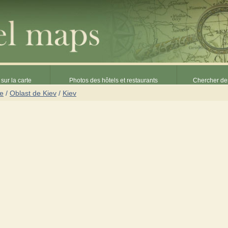
sur la carte
Photos des hôtels et restaurants
Chercher des
ne
/
Oblast de Kiev
/
Kiev