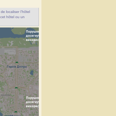
e localiser l'hôtel
 cet hôtel ou un