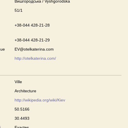
Вишгородська / Vyshgorodska
51/1
+38-044 428-21-28
+38-044 428-21-29
que
EV@otelkaterina.com
http://otelkaterina.com/
Ville
Architecture
http://wikipedia.org/wiki/Kiev
50.5166
30.4493
S
Exactes