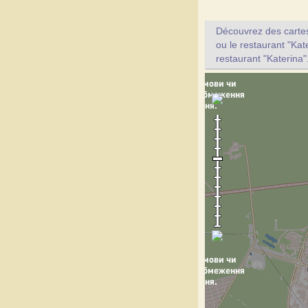
Découvrez des cartes 
ou le restaurant "Kat
restaurant "Katerina"