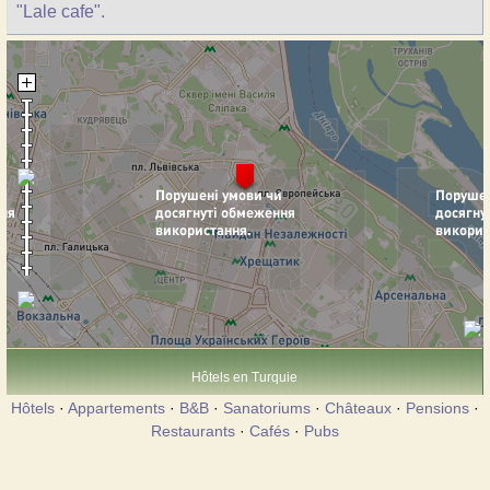
"Lale cafe".
Hôtels en Turquie
Hôtels
·
Appartements
·
B&B
·
Sanatoriums
·
Châteaux
·
Pensions
·
Restaurants
·
Cafés
·
Pubs