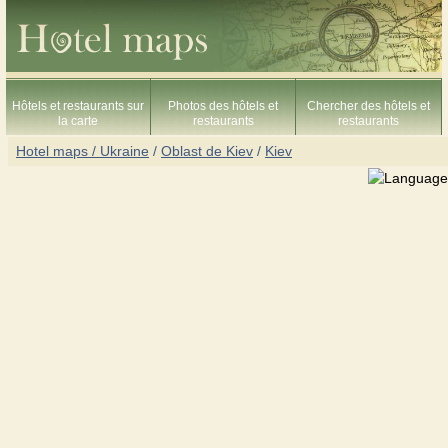
Hôtels et restaurants sur
Photos des hôtels et
Chercher des hôtels et
la carte
restaurants
restaurants
Hotel maps / Ukraine
/
Oblast de Kiev
/
Kiev