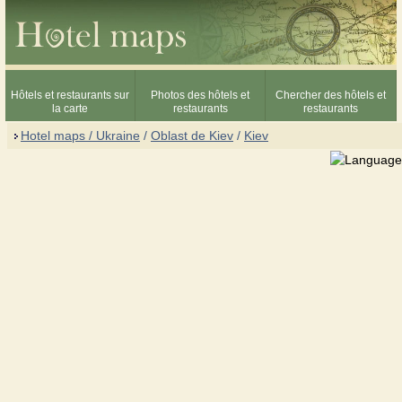
Hôtels et restaurants sur
Photos des hôtels et
Chercher des hôtels et
la carte
restaurants
restaurants
Hotel maps / Ukraine
/
Oblast de Kiev
/
Kiev