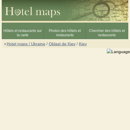
Hôtels et restaurants sur
Photos des hôtels et
Chercher des hôtels et
la carte
restaurants
restaurants
Hotel maps / Ukraine
/
Oblast de Kiev
/
Kiev