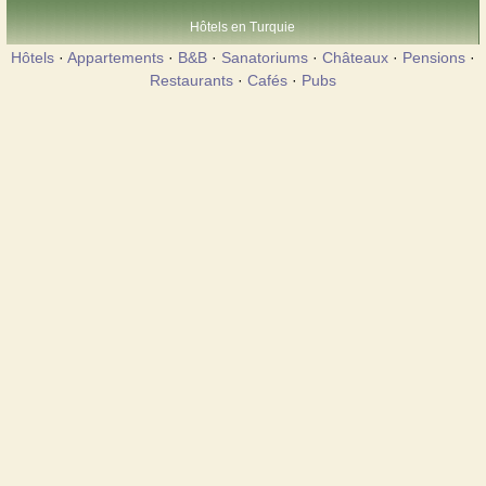
Hôtels en Turquie
Hôtels
·
Appartements
·
B&B
·
Sanatoriums
·
Châteaux
·
Pensions
·
Restaurants
·
Cafés
·
Pubs