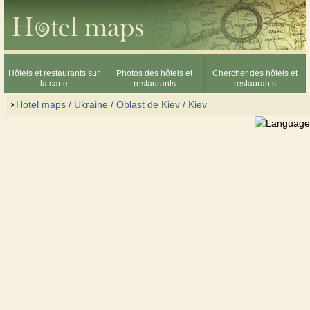
Hôtels et restaurants sur
Photos des hôtels et
Chercher des hôtels et
la carte
restaurants
restaurants
Hotel maps / Ukraine
/
Oblast de Kiev
/
Kiev