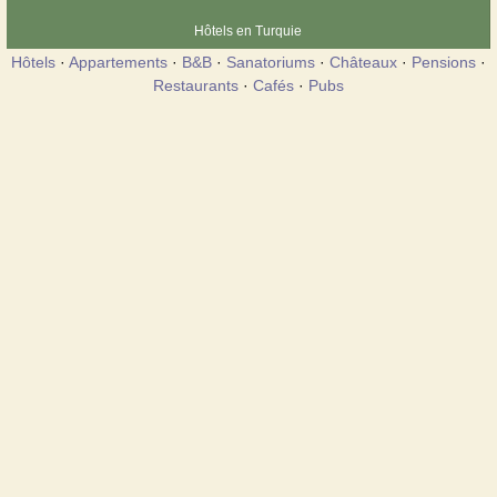
Hôtels en Turquie
Hôtels
·
Appartements
·
B&B
·
Sanatoriums
·
Châteaux
·
Pensions
·
Restaurants
·
Cafés
·
Pubs