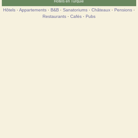
Hôtels en Turquie
Hôtels
·
Appartements
·
B&B
·
Sanatoriums
·
Châteaux
·
Pensions
·
Restaurants
·
Cafés
·
Pubs