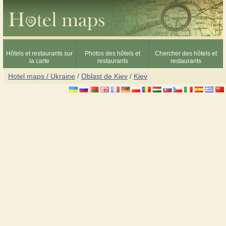
Hôtels et restaurants sur
Photos des hôtels et
Chercher des hôtels et
la carte
restaurants
restaurants
Hotel maps / Ukraine
/
Oblast de Kiev
/
Kiev