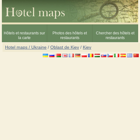
Hôtels et restaurants sur
Photos des hôtels et
Chercher des hôtels et
la carte
restaurants
restaurants
Hotel maps / Ukraine
/
Oblast de Kiev
/
Kiev