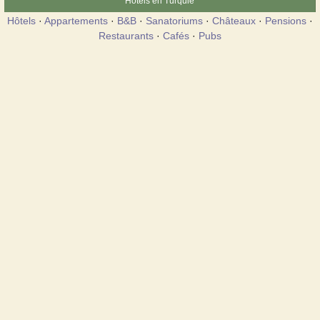
Hôtels en Turquie
Hôtels
·
Appartements
·
B&B
·
Sanatoriums
·
Châteaux
·
Pensions
·
Restaurants
·
Cafés
·
Pubs