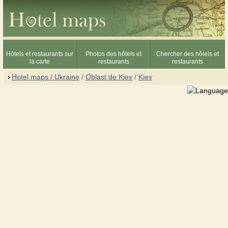
Hôtels et restaurants sur
Photos des hôtels et
Chercher des hôtels et
la carte
restaurants
restaurants
Hotel maps / Ukraine
/
Oblast de Kiev
/
Kiev