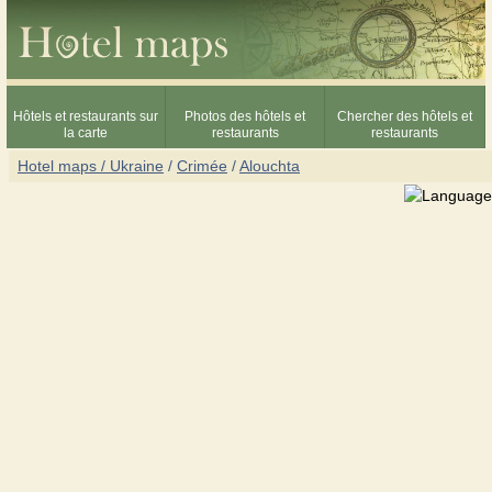
Hôtels et restaurants sur
Photos des hôtels et
Chercher des hôtels et
la carte
restaurants
restaurants
Hotel maps / Ukraine
/
Crimée
/
Alouchta