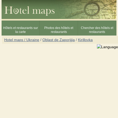
Hôtels et restaurants sur
Photos des hôtels et
Chercher des hôtels et
la carte
restaurants
restaurants
Hotel maps / Ukraine
/
Oblast de Zaporijjia
/
Kirillovka