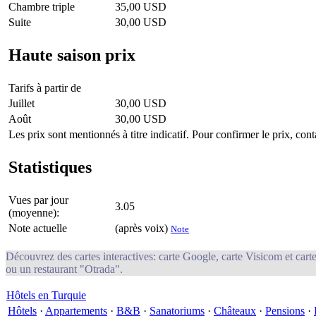
Chambre triple
35,00 USD
Suite
30,00 USD
Haute saison prix
Tarifs à partir de
Juillet
30,00 USD
Août
30,00 USD
Les prix sont mentionnés à titre indicatif. Pour confirmer le prix, conta
Statistiques
Vues par jour
3.05
(moyenne):
Note actuelle
(après voix)
Note
Découvrez des cartes interactives: carte Google, carte Visicom et carte
ou un restaurant "Otrada".
Hôtels en Turquie
Hôtels
·
Appartements
·
B&B
·
Sanatoriums
·
Châteaux
·
Pensions
·