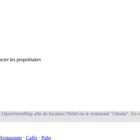
cter les propriétaires
 OpenStreetMap afin de localiser l'hôtel ou le restaurant "Otrada". En ou
Restaurants
·
Cafés
·
Pubs