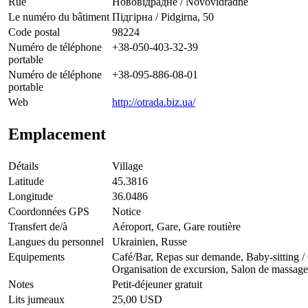
Rue
Нововідрадне / Novovidradne
Le numéro du bâtiment
Підгірна / Pidgirna, 50
Code postal
98224
Numéro de téléphone
+38-050-403-32-39
portable
Numéro de téléphone
+38-095-886-08-01
portable
Web
http://otrada.biz.ua/
Emplacement
Détails
Village
Latitude
45.3816
Longitude
36.0486
Coordonnées GPS
Notice
Transfert de/à
Aéroport, Gare, Gare routière
Langues du personnel
Ukrainien, Russe
Equipements
Café/Bar, Repas sur demande, Baby-sitting / G
Organisation de excursion, Salon de massage
Notes
Petit-déjeuner gratuit
Lits jumeaux
25,00 USD