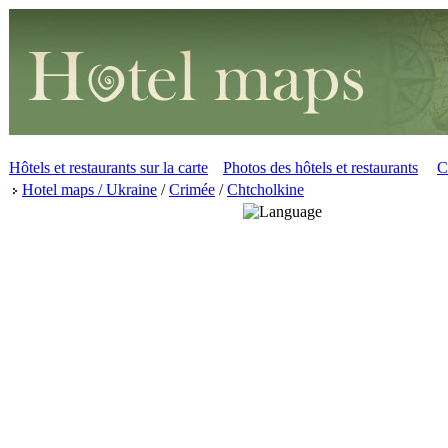
Hôtels et restaurants sur la carte
Photos des hôtels et restaurants
C
Hotel maps / Ukraine
/
Crimée
/
Chtcholkine