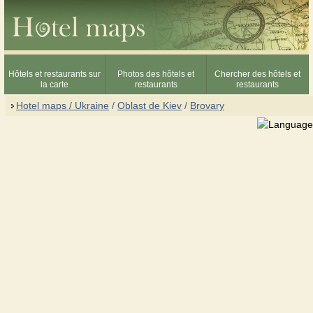
Hôtels et restaurants sur
Photos des hôtels et
Chercher des hôtels et
la carte
restaurants
restaurants
Hotel maps / Ukraine
/
Oblast de Kiev
/
Brovary