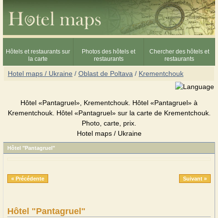
Hôtels et restaurants sur
Photos des hôtels et
Chercher des hôtels et
la carte
restaurants
restaurants
Hotel maps / Ukraine
/
Oblast de Poltava
/
Krementchouk
Hôtel «Pantagruel», Krementchouk. Hôtel «Pantagruel» à
Krementchouk. Hôtel «Pantagruel» sur la carte de Krementchouk.
Photo, carte, prix.
Hotel maps / Ukraine
Hôtel "Pantagruel"
« Précédente
Suivant »
Hôtel "Pantagruel"