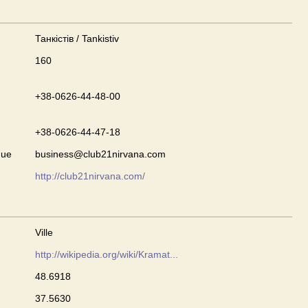
Танкістів / Tankistiv
160
+38-0626-44-48-00
+38-0626-44-47-18
que
business@club21nirvana.com
http://club21nirvana.com/
Ville
http://wikipedia.org/wiki/Kramat...
48.6918
37.5630