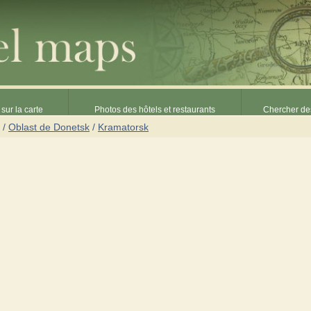
sur la carte
Photos des hôtels et restaurants
Chercher des
/
Oblast de Donetsk
/
Kramatorsk