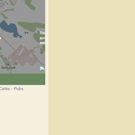
Cafés
·
Pubs