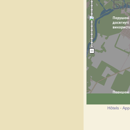
Hôtels
·
App