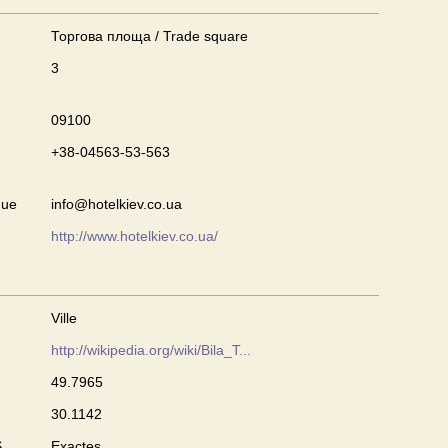
Торгова площа / Trade square
3
09100
+38-04563-53-563
que
info@hotelkiev.co.ua
http://www.hotelkiev.co.ua/
Ville
http://wikipedia.org/wiki/Bila_T...
49.7965
30.1142
S
Exactes