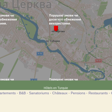
Hôtels en Turquie
artements
·
B&B
·
Sanatoriums
·
Châteaux
·
Pensions
·
Restaurants
·