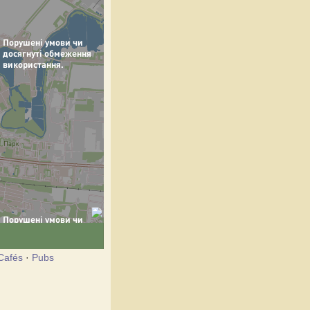
Cafés
·
Pubs