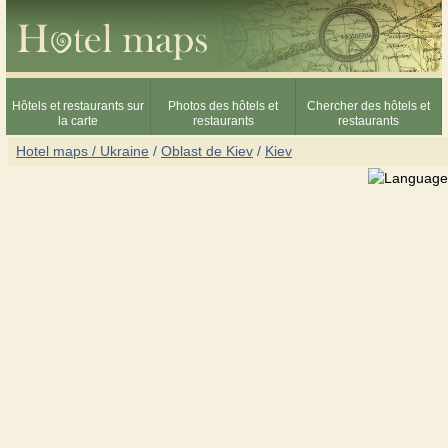
Hôtels et restaurants sur
Photos des hôtels et
Chercher des hôtels et
la carte
restaurants
restaurants
Hotel maps / Ukraine
/
Oblast de Kiev
/
Kiev