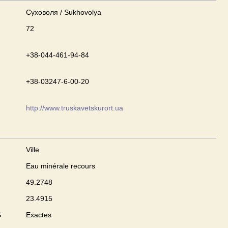
Суховоля / Sukhovolya
72
+38-044-461-94-84
+38-03247-6-00-20
http://www.truskavetskurort.ua
Ville
Eau minérale recours
49.2748
23.4915
S
Exactes