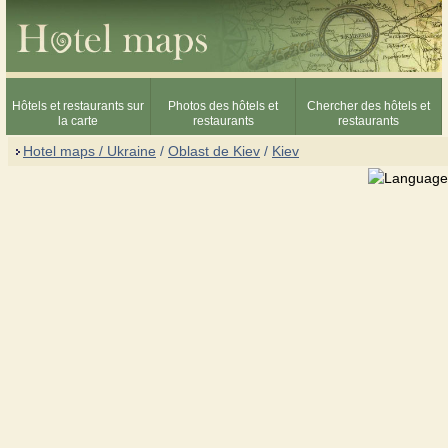
Hôtels et restaurants sur
Photos des hôtels et
Chercher des hôtels et
la carte
restaurants
restaurants
Hotel maps / Ukraine
/
Oblast de Kiev
/
Kiev