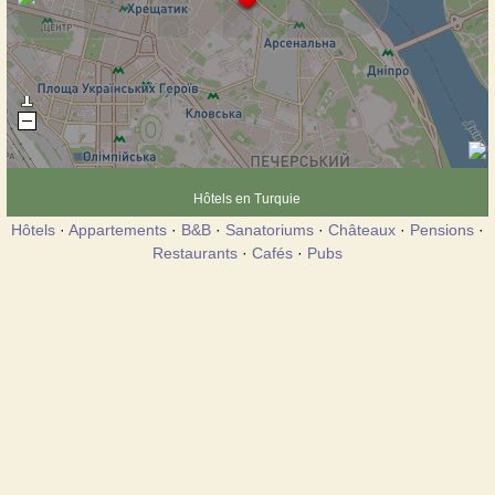
Hôtels en Turquie
Hôtels
·
Appartements
·
B&B
·
Sanatoriums
·
Châteaux
·
Pensions
·
Restaurants
·
Cafés
·
Pubs